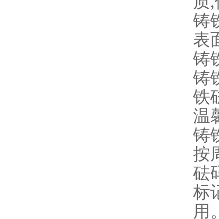
质
电子地磅称重传感器的组成及易遭雷击的特性分析
铸
称重传感器的结构是什么?
表
电子秤在我们生活中的重要性
铸
铸
汽车轮轴重检测仪原理
铁
无人值守电子地磅存在哪些优点
温
天行体育app官网·（中国大陆）官方网站计量方式
铸
按
砝
标
用