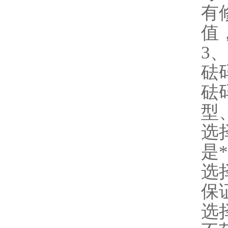
有
值
3
砝
砝
型
选
是
选
保
选