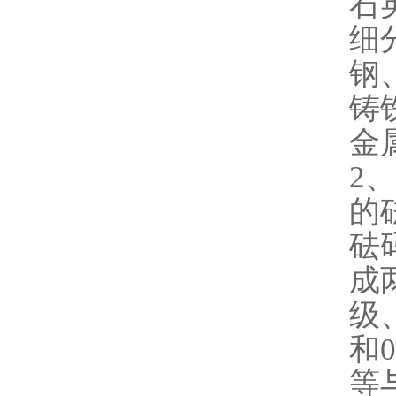
石
细
钢
铸
金
2
的
砝
成
级
和
等