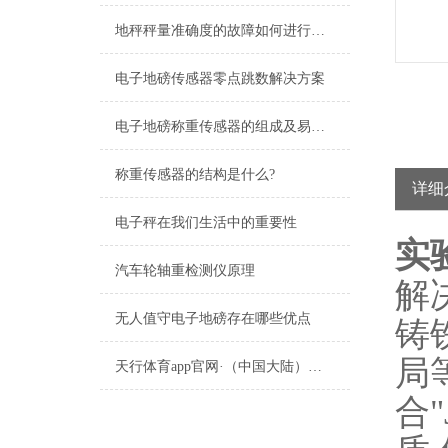
20kg铸铁砝码
25kg铸铁砝码
1000kg铸铁砝码
查看更多 >>
详细
相关文章
RELEVANT ARTICLES
实
年底校磅哪里买现货100吨铸铁砝码？
解
内燃机叉车改装电子秤原理
铸
地秤秤量准确度的故障如何进行调修?
局
合
电子地磅传感器零点跳数解决方案