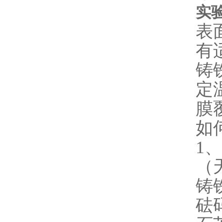
实
表
有
铸
定
膜
如
1
（
铸
砝