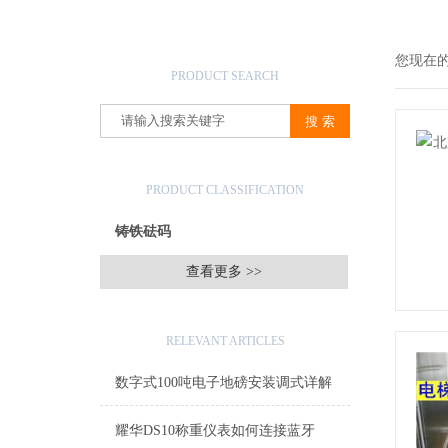
产品搜索
您现在
PRODUCT SEARCH
产品分类
PRODUCT CLASSIFICATION
铸铁砝码
查看更多 >>
相关文章
RELEVANT ARTICLES
数字式100吨电子地磅安装调式详解
耀华DS10称重仪表如何连接蓝牙