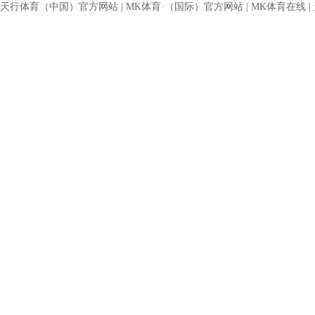
天行体育（中国）官方网站
|
MK体育·（国际）官方网站
|
MK体育在线
|