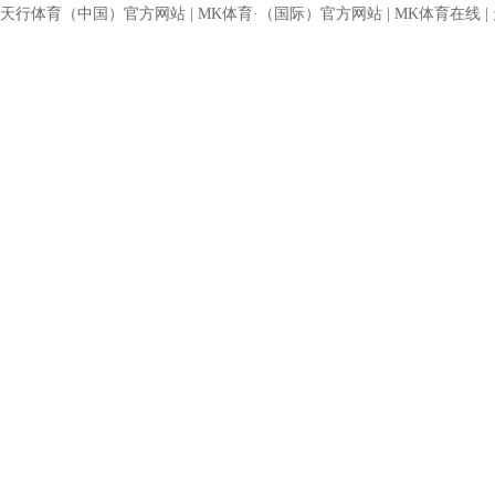
天行体育（中国）官方网站
|
MK体育·（国际）官方网站
|
MK体育在线
|