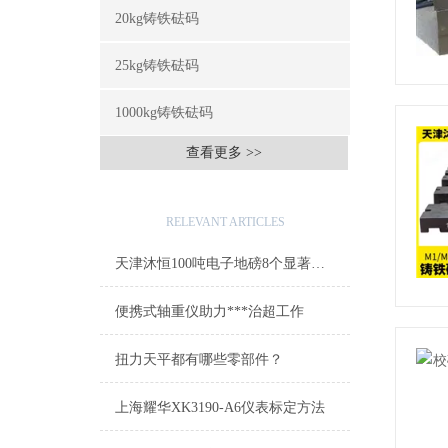
20kg铸铁砝码
25kg铸铁砝码
1000kg铸铁砝码
查看更多 >>
相关文章
RELEVANT ARTICLES
天津沐恒100吨电子地磅8个显著特征
便携式轴重仪助力***治超工作
扭力天平都有哪些零部件？
上海耀华XK3190-A6仪表标定方法