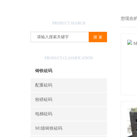
产品搜索
您现在
PRODUCT SEARCH
产品分类
PRODUCT CLASSIFICATION
铸铁砝码
配重砝码
校磅砝码
电梯砝码
M1级铸铁砝码