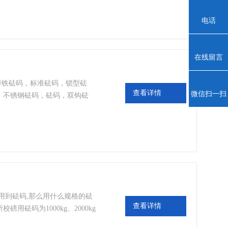
电话
在线留言
，铸铁砝码，标准砝码，锁型砝
查看详情
微信扫一扫
，不锈钢砝码，砝码，双钩砝
砝码，F1等级无磁不锈钢砝码，
砝码，手提式砝码，砝码，饼式砝
要用到砝码,那么用什么规格的砝
查看详情
砝码为1000kg、2000kg
；计量所校磅砝码是通过计量检定