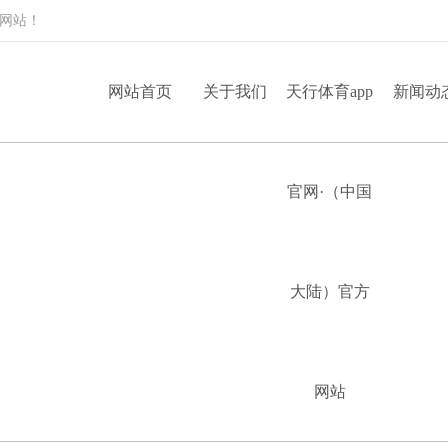
站网站！
网站首页
关于我们
天行体育app
新闻动
官网·（中国
大陆）官方
网站