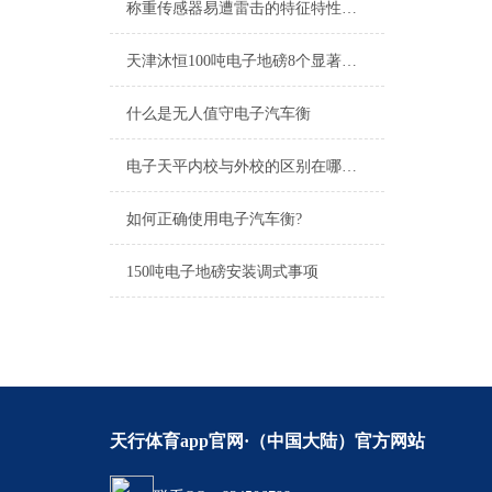
称重传感器易遭雷击的特征特性分析
天津沐恒100吨电子地磅8个显著特征
什么是无人值守电子汽车衡
电子天平内校与外校的区别在哪里？
如何正确使用电子汽车衡?
150吨电子地磅安装调式事项
天行体育app官网·（中国大陆）官方网站