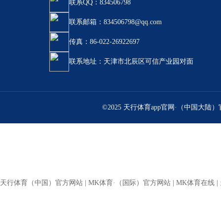
联系QQ：834506798
联系邮箱：834506798@qq.com
传真：86-022-26922697
联系地址：天津市北辰区可信产业园对面
©2025 天行体育app官网·（中国大
天行体育（中国）官方网站
|
MK体育·（国际）官方网站
|
MK体育在线
|