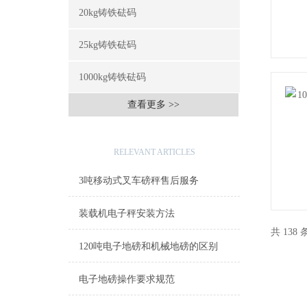
20kg铸铁砝码
25kg铸铁砝码
1000kg铸铁砝码
查看更多 >>
相关文章
RELEVANT ARTICLES
3吨移动式叉车磅秤售后服务
装载机电子秤安装方法
共 138
120吨电子地磅和机械地磅的区别
电子地磅操作要求规范