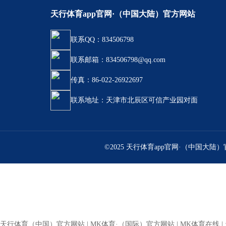
天行体育app官网·（中国大陆）官方网站
联系QQ：834506798
联系邮箱：834506798@qq.com
传真：86-022-26922697
联系地址：天津市北辰区可信产业园对面
©2025 天行体育app官网·（中国大
天行体育（中国）官方网站
|
MK体育·（国际）官方网站
|
MK体育在线
|