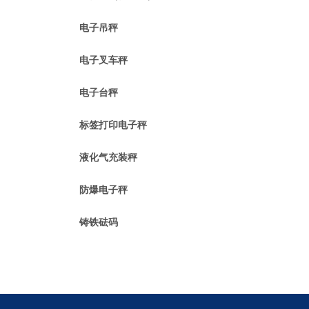
电子吊秤
电子叉车秤
电子台秤
标签打印电子秤
液化气充装秤
防爆电子秤
铸铁砝码