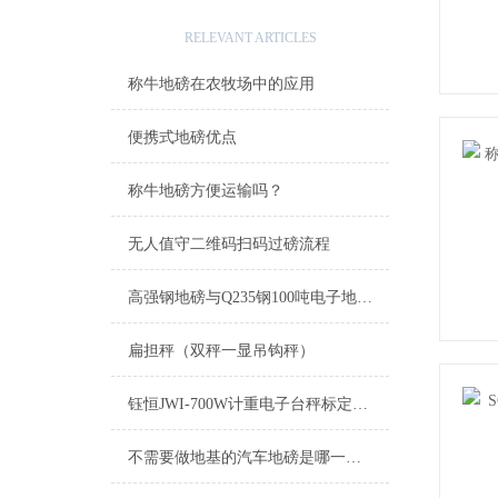
相关文章
RELEVANT ARTICLES
称牛地磅在农牧场中的应用
便携式地磅优点
称牛地磅方便运输吗？
无人值守二维码扫码过磅流程
高强钢地磅与Q235钢100吨电子地磅材质区别
扁担秤（双秤一显吊钩秤）
钰恒JWI-700W计重电子台秤标定方法
不需要做地基的汽车地磅是哪一种？