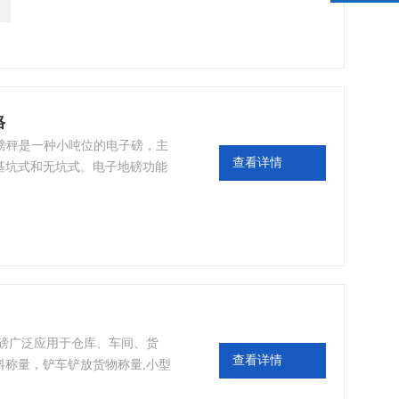
管；零点自动追踪；交直流两用
格
子地磅秤是一种小吨位的电子磅，主
查看详情
基坑式和无坑式。电子地磅功能
上海耀华仪表具有去皮、置零、
数码管；零点自动追踪；交直流
；
地磅广泛应用于仓库、车间、货
查看详情
料称量，铲车铲放货物称量,小型
料称量,铲车铲放称量和人工搬