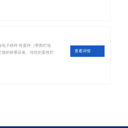
合有坑式安装使用。
禽电子磅秤 牲畜秤（带围栏地
查看详情
定做的称重设备。传统的畜牧栏
便的腐蚀，从而大大缩短了传感