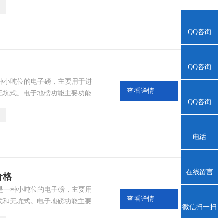
绿色数码管；零点自动追踪；交
0小时；
QQ咨询
QQ咨询
一种小吨位的电子磅，主要用于进
查看详情
无坑式。电子地磅功能主要功能
QQ咨询
仪表具有去皮、置零、公斤和磅
零点自动追踪；交直流两用蓄电
电话
在线留言
价格
秤是一种小吨位的电子磅，主要用
查看详情
式和无坑式。电子地磅功能主要
微信扫一扫
耀华仪表具有去皮、置零、公斤