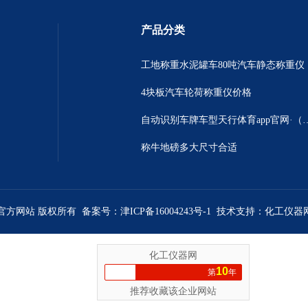
产品分类
工地称重水泥罐车80吨汽车静态称重仪
4块板汽车轮荷称重仪价格
自动识别车牌车型天行体育app官
称牛地磅多大尺寸合适
陆）官方网站 版权所有 备案号：
津ICP备16004243号-1
技术支持：
化工仪器
化工仪器网
10
第
年
推荐收藏该企业网站