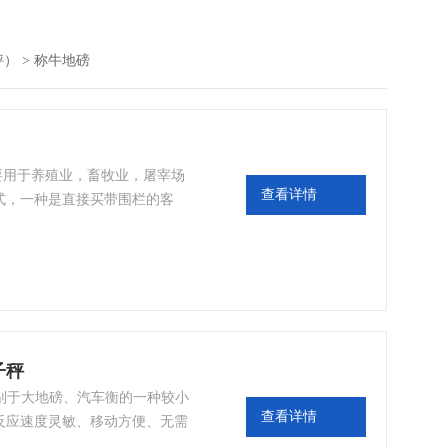
秤）
>
称牛地磅
要用于养殖业，畜牧业，屠宰场
查看详情
式，一种是直接买带围栏的客
围栏。电子地磅功能主要功能取
表具有去皮、置零、公斤和磅的
点自动追踪；交直流两用蓄电
子秤
区别于大地磅、汽车衡的一种较小
查看详情
反应速度灵敏、移动方便、无需
都可以给货物自由称重，四个角