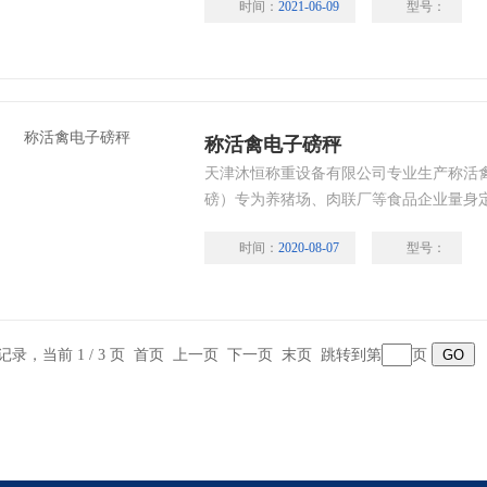
时间：
2021-06-09
型号：
运称量。不适合小型车辆载货称量，不适
称活禽电子磅秤
天津沐恒称重设备有限公司专业生产称活
磅）专为养猪场、肉联厂等食品企业量身
秤将传感器置于台面的下方，极易受到粪
时间：
2020-08-07
型号：
器的使用寿命；
条记录，当前 1 / 3 页 首页 上一页
下一页
末页
跳转到第
页