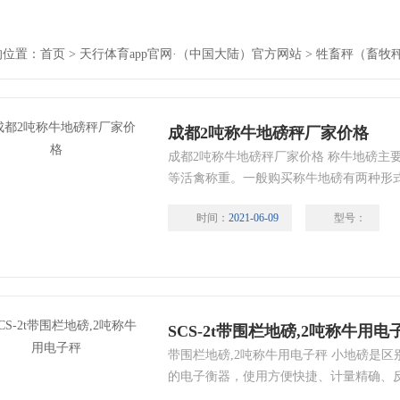
的位置：
首页
>
天行体育app官网·（中国大陆）官方网站
>
牲畜秤（畜牧
成都2吨称牛地磅秤厂家价格
成都2吨称牛地磅秤厂家价格 称牛地磅主
等活禽称重。一般购买称牛地磅有两种形
户，一直是直接买不带围栏的回家自己焊
时间：
2021-06-09
型号：
决于称重仪表，仪表采用的是上海耀华仪
转换；显示颜色为红色或绿色数码管；零
池，充电一次可连续使用100小时；
SCS-2t带围栏地磅,2吨称牛用电
带围栏地磅,2吨称牛用电子秤 小地磅是
的电子衡器，使用方便快捷、计量精确、
打地基的小台秤，只要是在同一个地平面