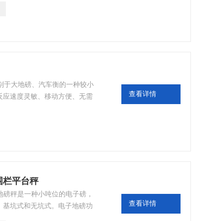
是区别于大地磅、汽车衡的一种较小
查看详情
反应速度灵敏、移动方便、无需
都可以给货物自由称重，四个角
带围栏平台秤
子地磅秤是一种小吨位的电子磅，
查看详情
：基坑式和无坑式。电子地磅功
是上海耀华仪表具有去皮、置