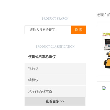
产品搜索
您现在
PRODUCT SEARCH
产品分类
PRODUCT CLASSIFICATION
便携式汽车称重仪
轮荷仪
轴荷仪
汽车静态称重仪
查看更多 >>