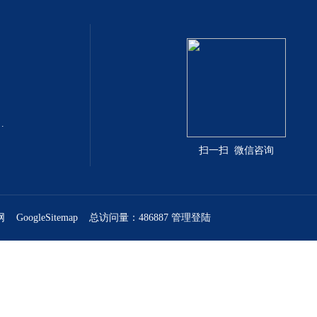
网·（中国大陆）官方网站
扫一扫 微信咨询
网
GoogleSitemap
总访问量：486887
管理登陆