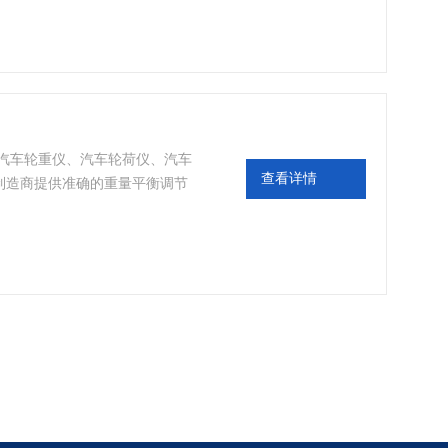
4块轴重板进行静态称重，同时显
般按键式仪表操作更加简单方便.
体系!
备汽车轮重仪、汽车轮荷仪、汽车
查看详情
制造商提供准确的重量平衡调节
态。是平衡测试Z理想的设备，能
，总重量以及左右和对角平衡重