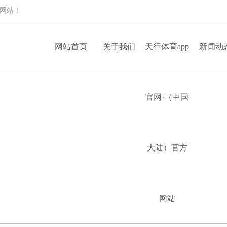
站网站！
网站首页
关于我们
天行体育app
新闻动
官网·（中国
大陆）官方
网站