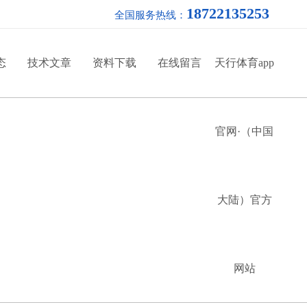
18722135253
全国服务热线：
态
技术文章
资料下载
在线留言
天行体育app
官网·（中国
大陆）官方
网站