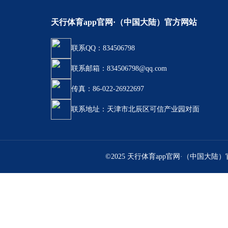
天行体育app官网·（中国大陆）官方网站
联系QQ：834506798
联系邮箱：834506798@qq.com
传真：86-022-26922697
联系地址：天津市北辰区可信产业园对面
©2025 天行体育app官网·（中国大