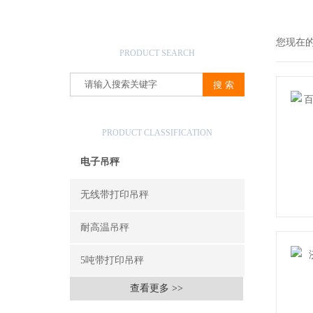
产品搜索
您现在
PRODUCT SEARCH
产品分类
PRODUCT CLASSIFICATION
电子吊秤
无线带打印吊秤
耐高温吊秤
5吨带打印吊秤
查看更多 >>