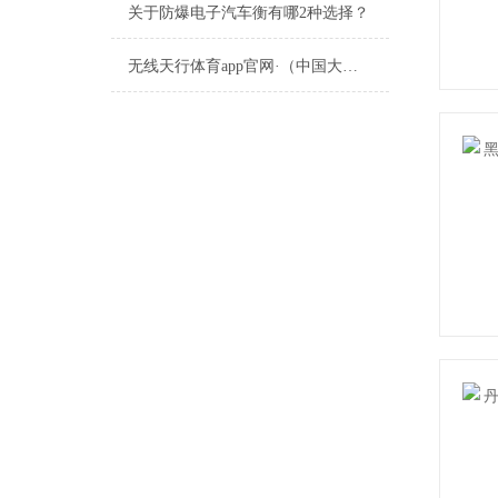
关于防爆电子汽车衡有哪2种选择？
无线天行体育app官网·（中国大陆）官方网站操作方法