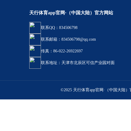
天行体育app官网·（中国大陆）官方网站
联系QQ：834506798
联系邮箱：834506798@qq.com
传真：86-022-26922697
联系地址：天津市北辰区可信产业园对面
©2025 天行体育app官网·（中国大