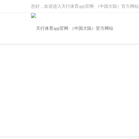
您好，欢迎进入天行体育app官网·（中国大陆）官方网