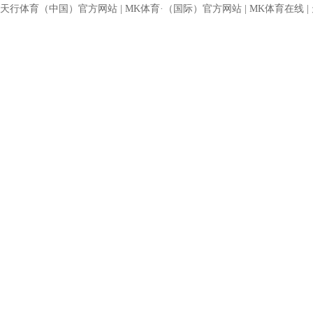
天行体育（中国）官方网站
|
MK体育·（国际）官方网站
|
MK体育在线
|