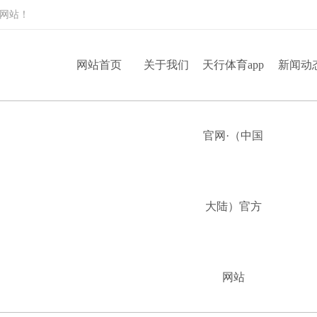
站网站！
网站首页
关于我们
天行体育app
新闻动
官网·（中国
大陆）官方
网站