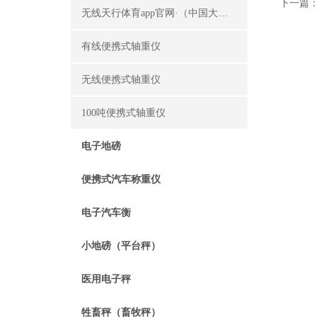
下一篇
无线天行体育app官网·（中国大陆）官方网站
有线便携式轴重仪
无线便携式轴重仪
100吨便携式轴重仪
电子地磅
便携式汽车称重仪
电子汽车衡
小地磅（平台秤）
医用电子秤
牲畜秤（畜牧秤）