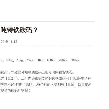
0吨铸铁砝码？
：
2019-11-13
20kg、25kg、50kg、100kg、200kg、500kg、
的状态，导致部分规格的砝码出现短时间缺货状态。
第三方计量部门、工厂内部都需要购买铸铁砝码用于地磅+电子秤
个直辖市和2个特别行政区。,每个行政区域都有计量所、质量技术
有现货的砝码厂家呢？