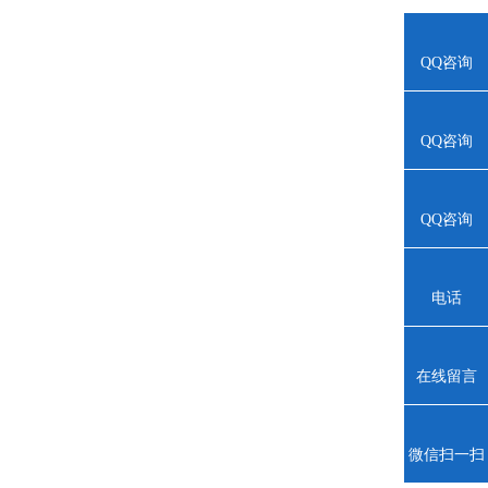
QQ咨询
QQ咨询
QQ咨询
电话
在线留言
微信扫一扫