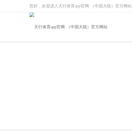
您好，欢迎进入天行体育app官网·（中国大陆）官方网