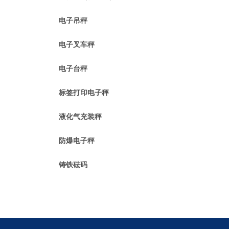
电子吊秤
电子叉车秤
电子台秤
标签打印电子秤
液化气充装秤
防爆电子秤
铸铁砝码