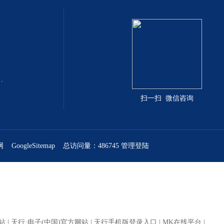
网·（中国大陆）官方网站
扫一扫 微信咨询
网
GoogleSitemap
总访问量：486745
管理登陆
站
|
天行·电子(中国)官方网站
|
天行手机版登录入口
|
MK在线平台
|