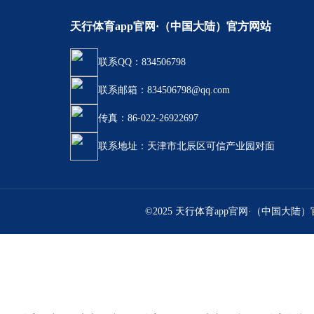
天行体育app官网·（中国大陆）官方网站
联系QQ：834506798
联系邮箱：834506798@qq.com
传真：86-022-26922697
联系地址：天津市北辰区可信产业园对面
©2025 天行体育app官网·（中国大