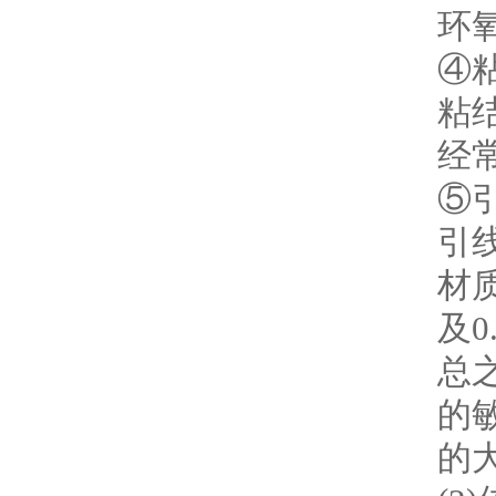
环
④
粘
经
⑤
引
材
及0
总
的
的