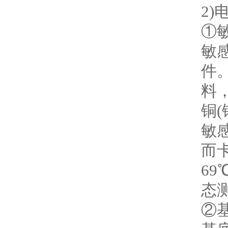
2)
①
敏
件
料，
铜
敏
而
6
态
②