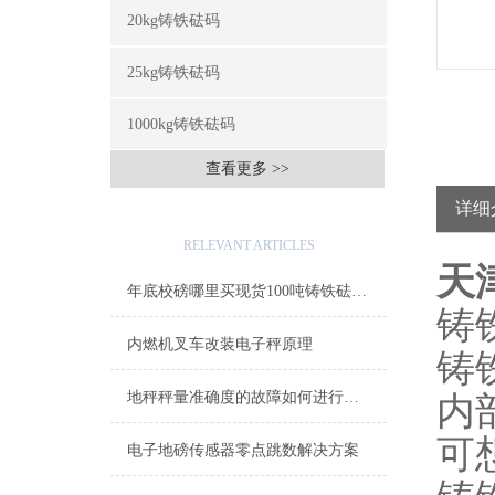
20kg铸铁砝码
25kg铸铁砝码
1000kg铸铁砝码
查看更多 >>
详细
相关文章
RELEVANT ARTICLES
天
年底校磅哪里买现货100吨铸铁砝码？
铸
内燃机叉车改装电子秤原理
铸
地秤秤量准确度的故障如何进行调修?
内
可
电子地磅传感器零点跳数解决方案