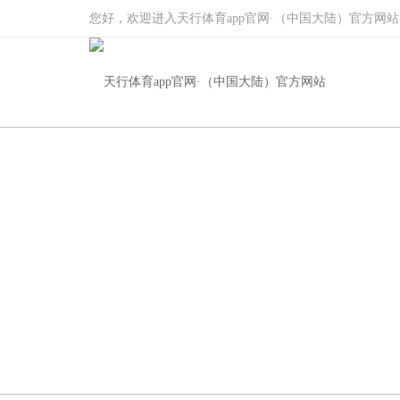
您好，欢迎进入天行体育app官网·（中国大陆）官方网