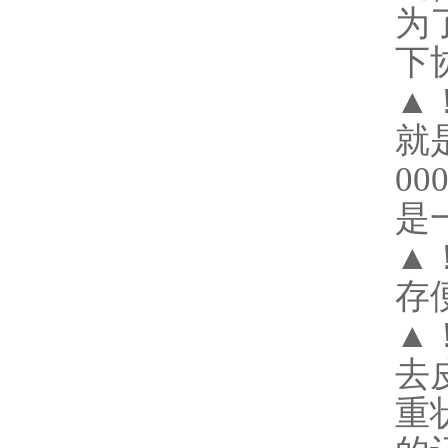
为
下
▲
就
0
是
▲
存
▲
去
重