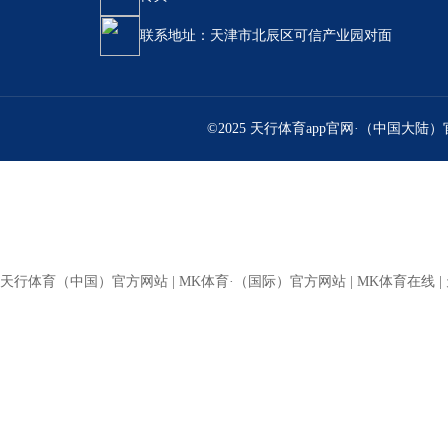
联系地址：天津市北辰区可信产业园对面
©2025 天行体育app官网·（中国大
天行体育（中国）官方网站
|
MK体育·（国际）官方网站
|
MK体育在线
|