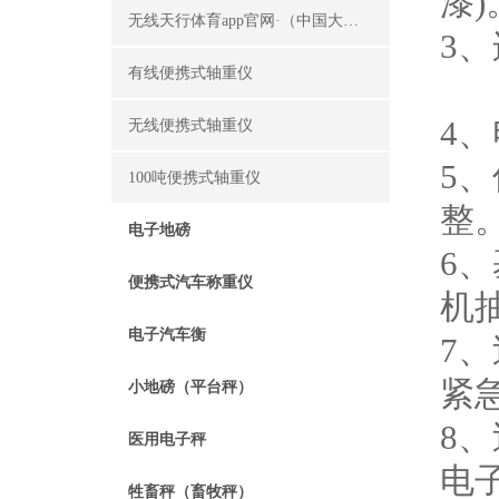
漆
无线天行体育app官网·（中国大陆）官方网站
3
有线便携式轴重仪
4
无线便携式轴重仪
5
100吨便携式轴重仪
整
电子地磅
6
便携式汽车称重仪
机
电子汽车衡
7
紧
小地磅（平台秤）
8
医用电子秤
电
牲畜秤（畜牧秤）