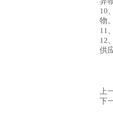
1
物
1
1
供
上
下