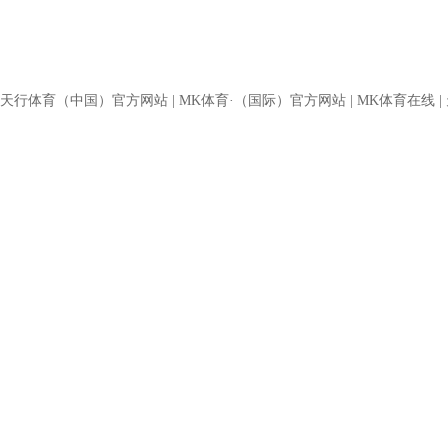
天行体育（中国）官方网站
|
MK体育·（国际）官方网站
|
MK体育在线
|