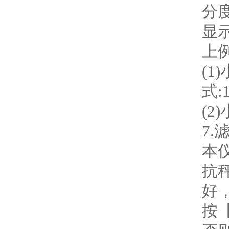
分度
显示
上
(1
式:1
(2
7.
本
抗秤
好
按