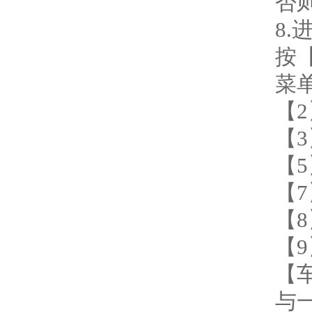
否
8
按
菜
【2
【3
【5
【7
【8
【9
【车
与