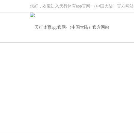
您好，欢迎进入天行体育app官网·（中国大陆）官方网