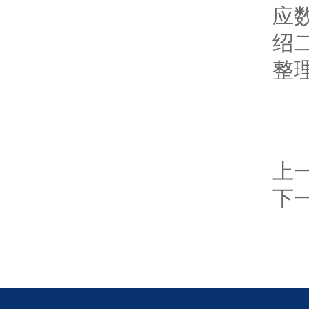
应
绍
整
上
下