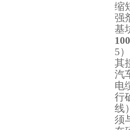
缩
强
基
1
5
其
汽
电
行
线
须