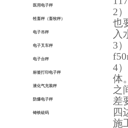
11
医用电子秤
2
牲畜秤（畜牧秤）
也
入
电子吊秤
3
电子叉车秤
f
电子台秤
4
标签打印电子秤
体
液化气充装秤
之
差
防爆电子秤
四
铸铁砝码
施