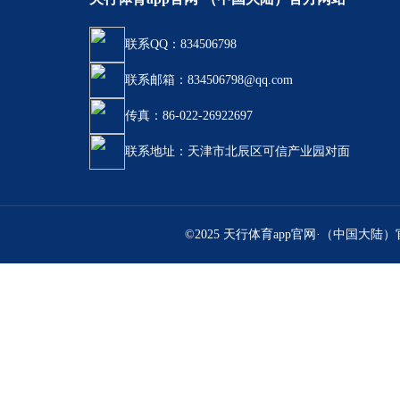
联系QQ：834506798
联系邮箱：834506798@qq.com
传真：86-022-26922697
联系地址：天津市北辰区可信产业园对面
©2025 天行体育app官网·（中国大