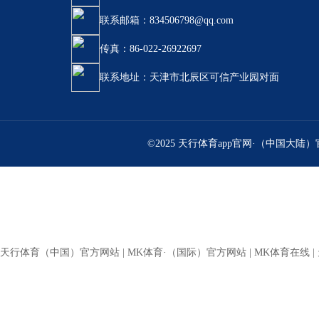
联系邮箱：834506798@qq.com
传真：86-022-26922697
联系地址：天津市北辰区可信产业园对面
©2025 天行体育app官网·（中国大
天行体育（中国）官方网站
|
MK体育·（国际）官方网站
|
MK体育在线
|