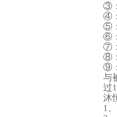
③
④
⑤
⑥
⑦
⑧
⑨
与
过1
沐
1