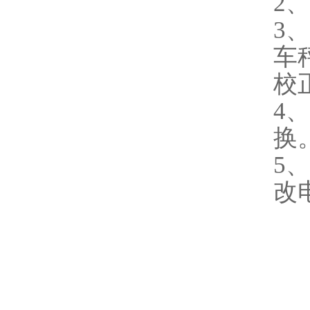
2
3
车
校
4
换
5
改