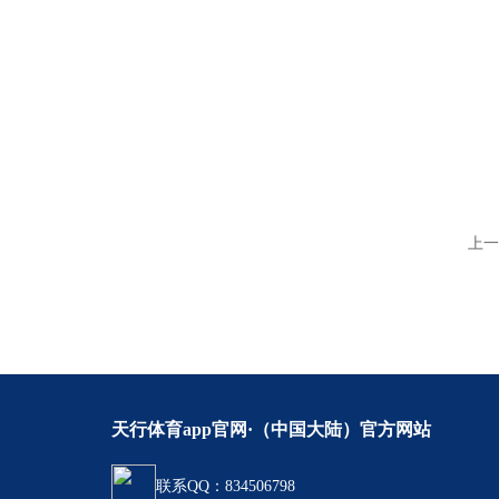
上一
天行体育app官网·（中国大陆）官方网站
联系QQ：834506798