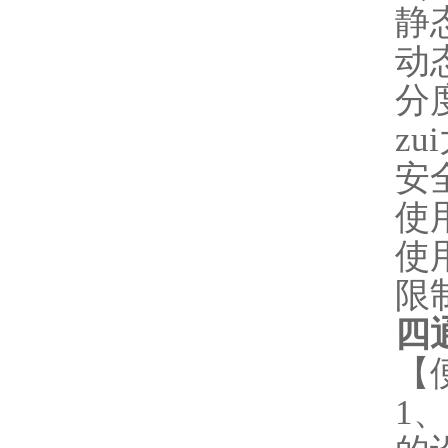
静
动
分
z
安
使
使
限
四
【
1