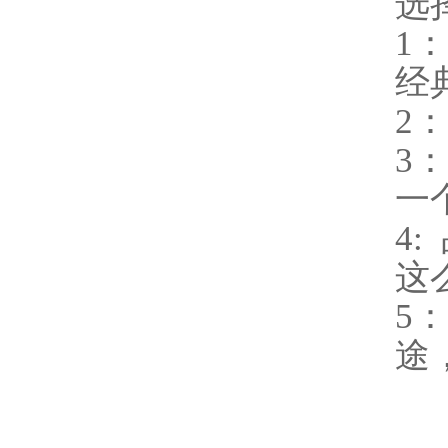
选
1
经
2
3
一
4
这
5
途