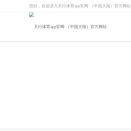
您好，欢迎进入天行体育app官网·（中国大陆）官方网